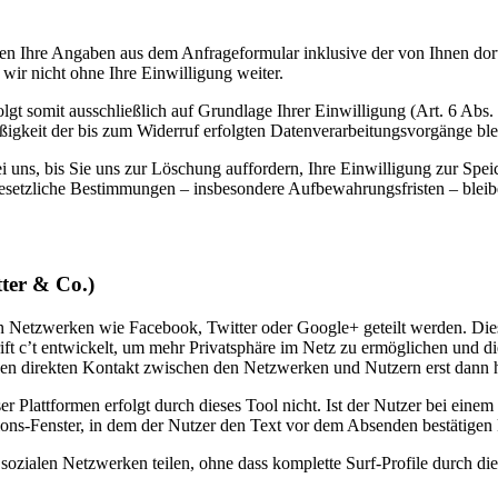
n Ihre Angaben aus dem Anfrageformular inklusive der von Ihnen dor
wir nicht ohne Ihre Einwilligung weiter.
gt somit ausschließlich auf Grundlage Ihrer Einwilligung (Art. 6 Abs.
ßigkeit der bis zum Widerruf erfolgten Datenverarbeitungsvorgänge bl
uns, bis Sie uns zur Löschung auffordern, Ihre Einwilligung zur Spei
esetzliche Bestimmungen – insbesondere Aufbewahrungsfristen – bleib
tter & Co.)
n Netzwerken wie Facebook, Twitter oder Google+ geteilt werden. Dies
rift c’t entwickelt, um mehr Privatsphäre im Netz zu ermöglichen und d
 den direkten Kontakt zwischen den Netzwerken und Nutzern erst dann he
r Plattformen erfolgt durch dieses Tool nicht. Ist der Nutzer bei eine
ons-Fenster, in dem der Nutzer den Text vor dem Absenden bestätigen
sozialen Netzwerken teilen, ohne dass komplette Surf-Profile durch die