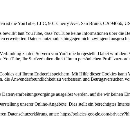
eiten ist die YouTube, LLC, 901 Cherry Ave., San Bruno, CA 94066, U
ewirkt laut YouTube, dass YouTube keine Informationen über die Besuc
en erweiterten Datenschutzmodus hingegen nicht zwingend ausgeschlos
 Verbindung zu den Servern von YouTube hergestellt. Dabei wird dem Y
 YouTube, Ihr Surfverhalten direkt Ihrem persönlichen Profil zuzuord
ookies auf Ihrem Endgerät speichern. Mit Hilfe dieser Cookies kann 
en, die Anwenderfreundlichkeit zu verbessern und Betrugsversuchen vo
Datenverarbeitungsvorgänge ausgelöst werden, auf die wir keinen Ein
stellung unserer Online-Angebote. Dies stellt ein berechtigtes Interes
ren Datenschutzerklärung unter: https://policies.google.com/privacy?h